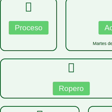
Proceso
A
Martes de
Ropero