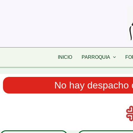
Ir
al
contenido
INICIO
PARROQUIA
FO
No hay despacho d