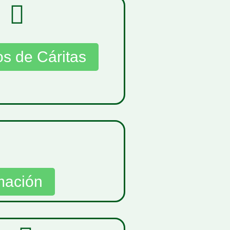
os de Cáritas
mación